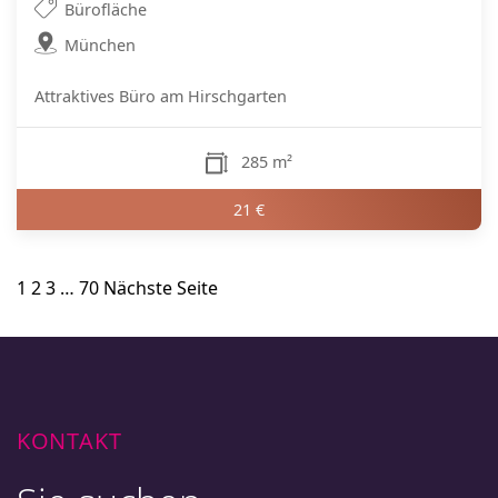
Bürofläche
München
Attraktives Büro am Hirschgarten
285 m²
21 €
Seitennummerierung
1
2
3
…
70
Nächste Seite
der
Beiträge
KONTAKT