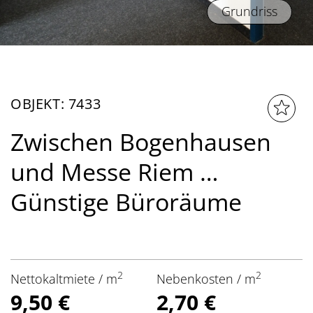
Grundriss
OBJEKT: 7433
Zwischen Bogenhausen
und Messe Riem …
Günstige Büroräume
2
2
Nettokaltmiete / m
Nebenkosten / m
9,50 €
2,70 €