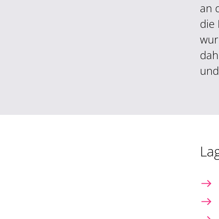
an 
die
wur
dah
und
La