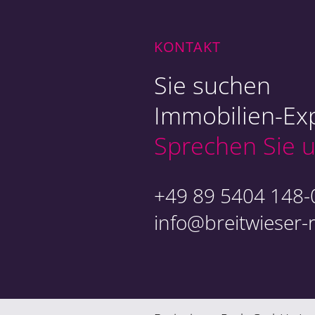
Ob
Ex
KONTAKT
Sie suchen
Immobilien-Exp
Sprechen Sie u
An
+49 89 5404 148-
info@breitwieser-