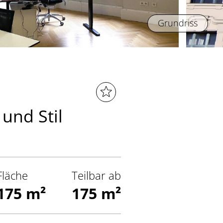
Grundriss
und Stil
Fläche
Teilbar ab
175 m²
175 m²