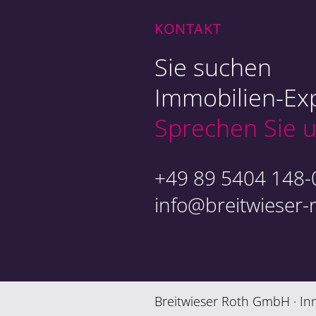
Ex
KONTAKT
Sie suchen
Immobilien-Exp
Sprechen Sie u
An
+49 89 5404 148-
info@breitwieser-
Breitwieser Roth GmbH · In