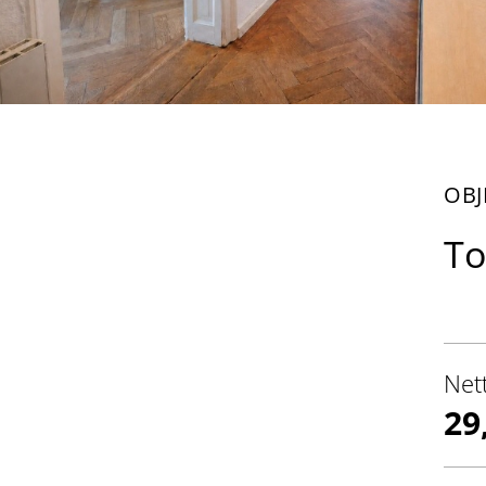
OBJ
To
Net
29