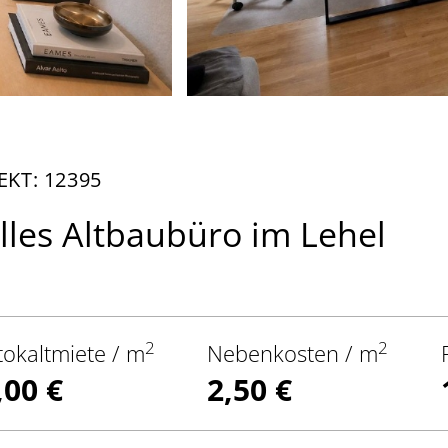
EKT: 12395
lles Altbaubüro im Lehel
2
2
tokaltmiete / m
Nebenkosten / m
,00 €
2,50 €