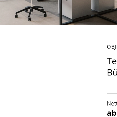
OBJ
Te
Bü
Net
ab