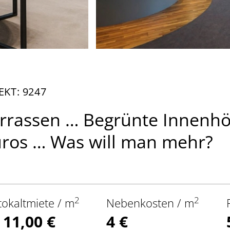
EKT: 9247
rrassen … Begrünte Innenhö
ros … Was will man mehr?
2
2
tokaltmiete / m
Nebenkosten / m
 11,00 €
4 €