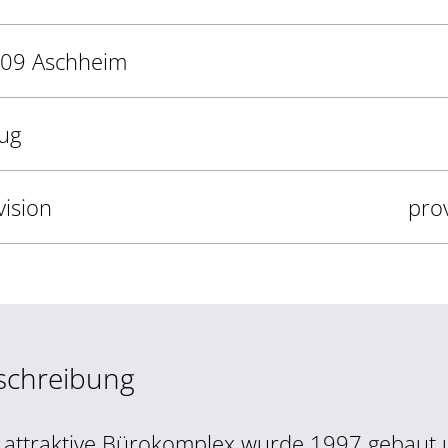
09 Aschheim
ug
vision
prov
schreibung
 attraktive Bürokomplex wurde 1997 gebaut 