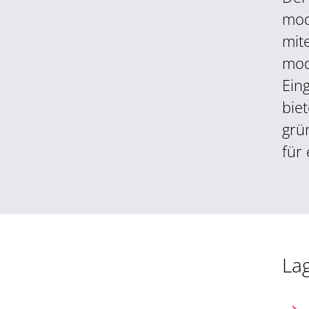
mod
mit
mod
Ein
bie
grü
für
La