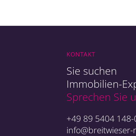
Ob
Ex
KONTAKT
Sie suchen
Immobilien-Exp
Sprechen Sie u
An
+49 89 5404 148-
info@breitwieser-