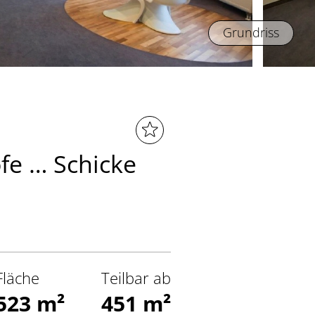
Grundriss
fe … Schicke
Fläche
Teilbar ab
523 m²
451 m²