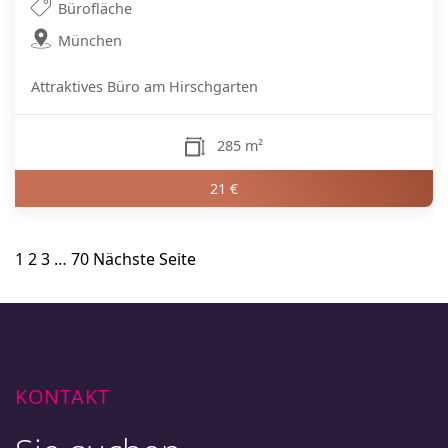
Bürofläche
München
Attraktives Büro am Hirschgarten
285 m²
21 €
Seitennummerierung
1
2
3
…
70
Nächste Seite
der
Beiträge
KONTAKT