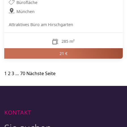
Bürofläche
München
Attraktives Büro am Hirschgarten
285 m²
21 €
Seitennummerierung
1
2
3
…
70
Nächste Seite
der
Beiträge
KONTAKT