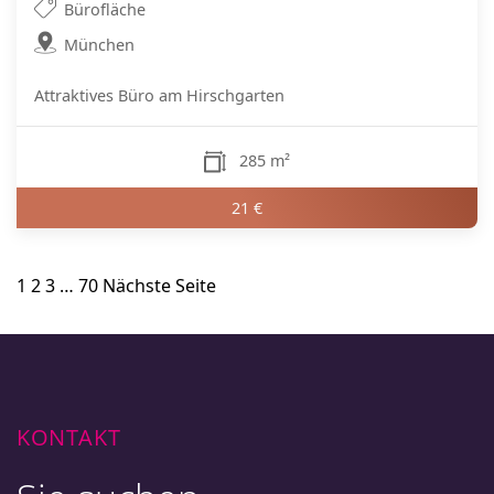
Bürofläche
München
Attraktives Büro am Hirschgarten
285 m²
21 €
Seitennummerierung
1
2
3
…
70
Nächste Seite
der
Beiträge
KONTAKT