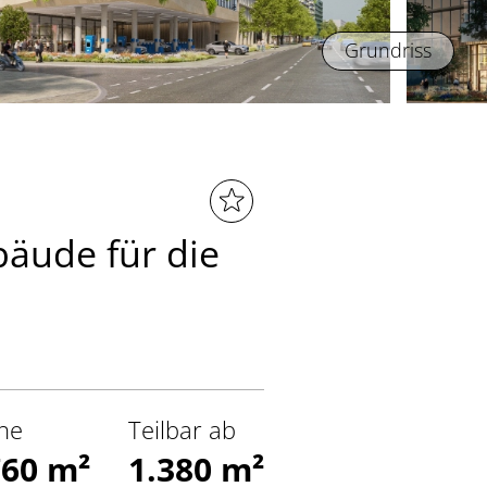
Grundriss
bäude für die
he
Teilbar ab
760 m²
1.380 m²