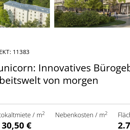
EKT: 11383
nicorn: Innovatives Büroge
beitswelt von morgen
2
2
tokaltmiete / m
Nebenkosten / m
Fläc
 30,50 €
2.