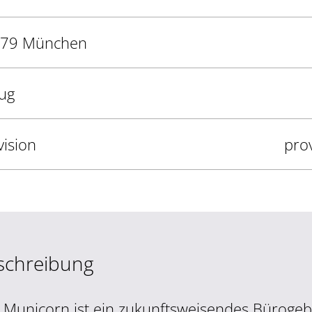
79 München
ug
vision
prov
schreibung
 Municorn ist ein zukunftsweisendes Büroge