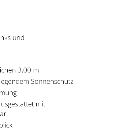
anks und
eichen 3,00 m
 liegendem Sonnenschutz
ämmung
usgestattet mit
ar
lick