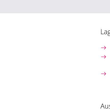
La
Au