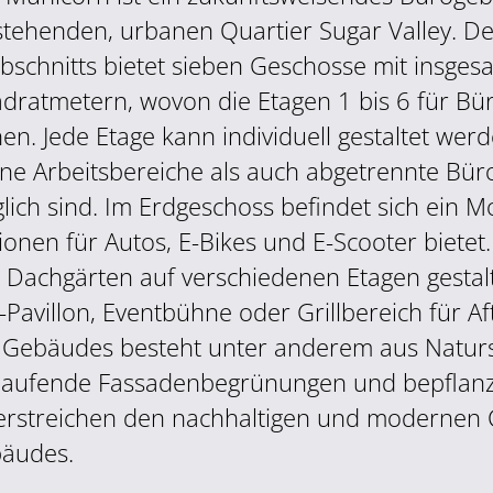
stehenden, urbanen Quartier Sugar Valley. D
bschnitts bietet sieben Geschosse mit insges
dratmetern, wovon die Etagen 1 bis 6 für Bü
hen. Jede Etage kann individuell gestaltet wer
ene Arbeitsbereiche als auch abgetrennte Bür
lich sind. Im Erdgeschoss befindet sich ein Mo
ionen für Autos, E-Bikes und E-Scooter biete
i Dachgärten auf verschiedenen Etagen gestalt
-Pavillon, Eventbühne oder Grillbereich für A
 Gebäudes besteht unter anderem aus Naturs
aufende Fassadenbegrünungen und bepflanz
erstreichen den nachhaltigen und modernen 
äudes.