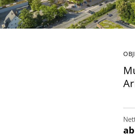
OBJ
Mu
Ar
Net
ab