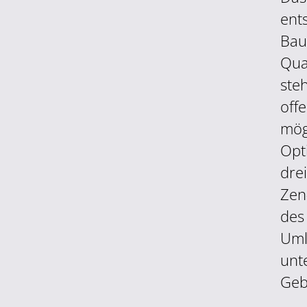
ent
Bau
Qua
ste
off
mög
Opt
dre
Zen
des
Uml
unt
Geb