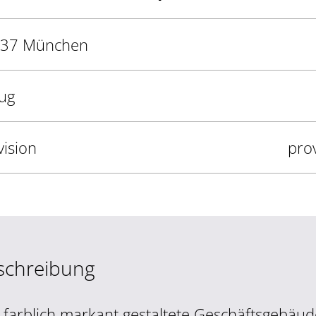
37 München
ug
vision
prov
schreibung
 farblich markant gestaltete Geschäftsgebäud