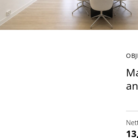
OBJ
Ma
an
Net
13