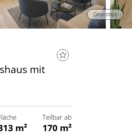
Grundriss
shaus mit
Fläche
Teilbar ab
313 m²
170 m²