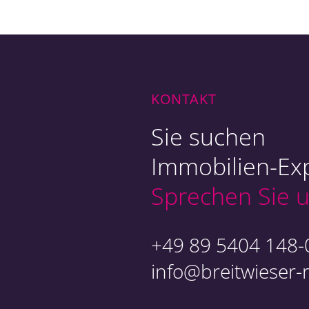
Ob
Ex
KONTAKT
Sie suchen
Immobilien-Exp
Sprechen Sie u
An
+49 89 5404 148-
info@breitwieser-