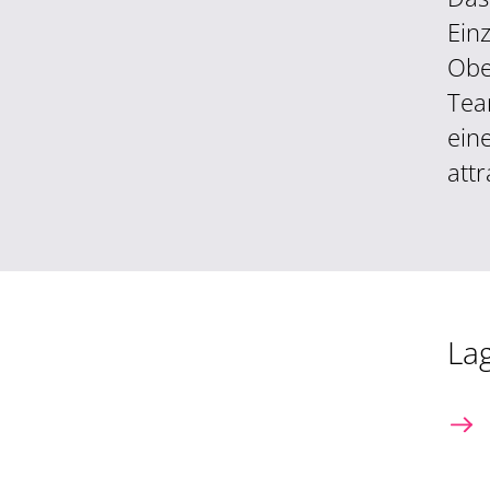
Ein
Obe
Tea
ein
att
La