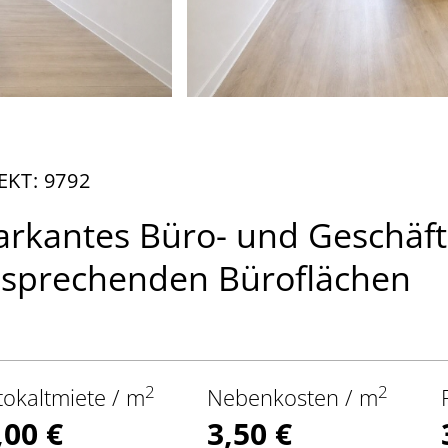
EKT: 9792
rkantes Büro- und Geschäft
sprechenden Büroflächen
2
2
tokaltmiete / m
Nebenkosten / m
,00 €
3,50 €