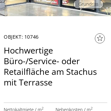
Grundriss
OBJEKT: 10746
Hochwertige
Büro-/Service- oder
Retailfläche am Stachus
mit Terrasse
2
2
Nettokaltmiete / m
Nebenkosten / m