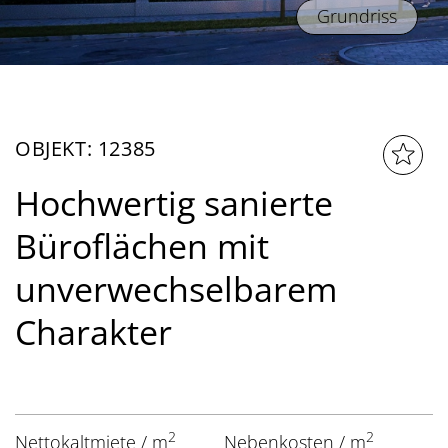
Grundriss
OBJEKT: 12385
Hochwertig sanierte
Büroflächen mit
unverwechselbarem
Charakter
2
2
Nettokaltmiete / m
Nebenkosten / m