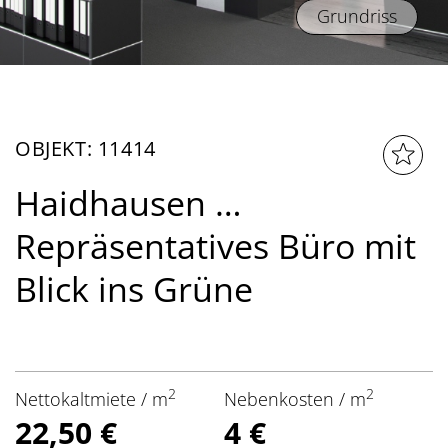
Grundriss
OBJEKT: 11414
Haidhausen …
Repräsentatives Büro mit
Blick ins Grüne
2
2
Nettokaltmiete / m
Nebenkosten / m
22,50 €
4 €