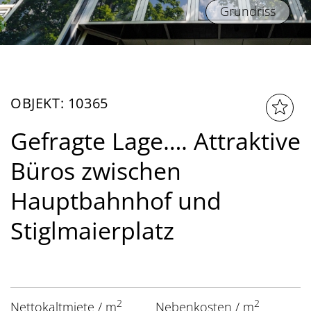
Grundriss
OBJEKT: 10365
Gefragte Lage…. Attraktive
Büros zwischen
Hauptbahnhof und
Stiglmaierplatz
2
2
Nettokaltmiete / m
Nebenkosten / m