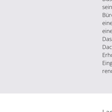
sei
Bür
ein
ein
Das
Dac
Erh
Ein
reno