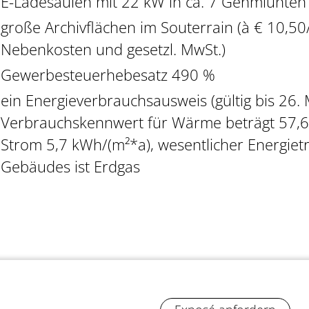
E-Ladesäulen mit 22 kW in ca. 7 Gehmiunten 
große Archivflächen im Souterrain (à € 10,50
Nebenkosten und gesetzl. MwSt.)
Gewerbesteuerhebesatz 490 %
ein Energieverbrauchsausweis (gültig bis 26. M
Verbrauchskennwert für Wärme beträgt 57,6
Strom 5,7 kWh/(m²*a), wesentlicher Energietr
Gebäudes ist Erdgas