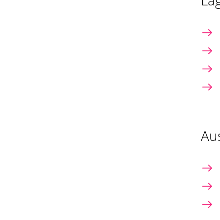
La
Au