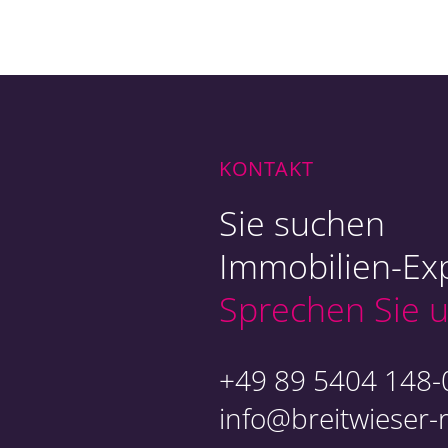
Ob
Ex
KONTAKT
Sie suchen
Immobilien-Exp
Sprechen Sie u
An
+49 89 5404 148-
info@breitwieser-