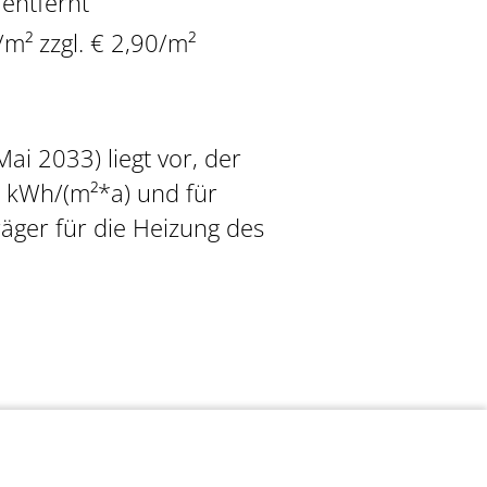
entfernt
/m² zzgl. € 2,90/m²
ai 2033) liegt vor, der
 kWh/(m²*a) und für
äger für die Heizung des