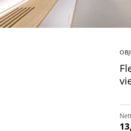
OBJ
Fl
vi
Net
13