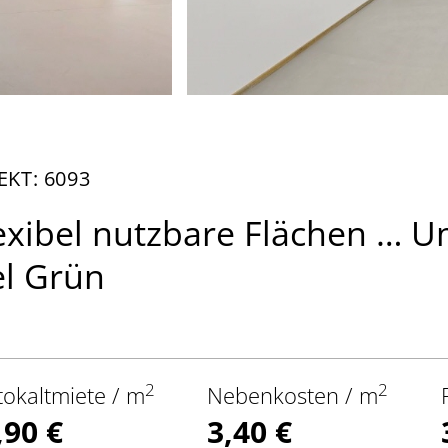
EKT: 6093
exibel nutzbare Flächen … 
el Grün
2
2
tokaltmiete / m
Nebenkosten / m
,90 €
3,40 €