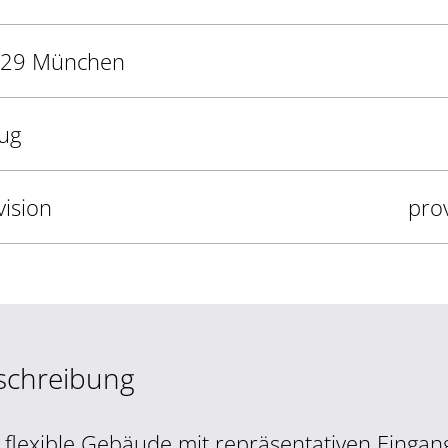
29 München
ug
vision
prov
schreibung
 flexible Gebäude mit repräsentativen Eingan