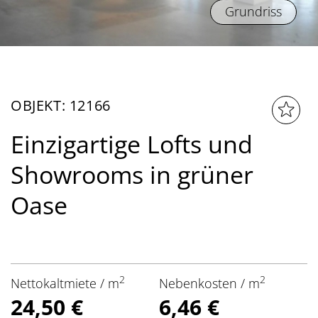
Grundriss
OBJEKT: 12166
Einzigartige Lofts und
Showrooms in grüner
Oase
2
2
Nettokaltmiete / m
Nebenkosten / m
24,50 €
6,46 €