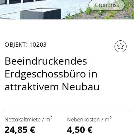
Grundriss
OBJEKT: 10203
Beeindruckendes
Erdgeschossbüro in
attraktivem Neubau
2
2
Nettokaltmiete / m
Nebenkosten / m
24,85 €
4,50 €