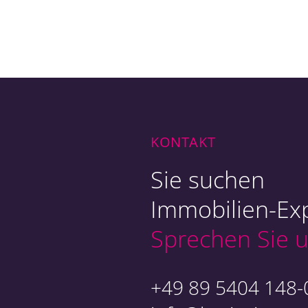
Ob
Ex
KONTAKT
Sie suchen
Immobilien-Exp
Sprechen Sie u
An
+49 89 5404 148-