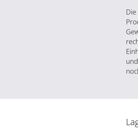
Die
Pro
Gew
rec
Ein
und
noc
La