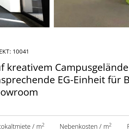
EKT: 10041
f kreativem Campusgelände
sprechende EG-Einheit für 
howroom
2
2
tokaltmiete / m
Nebenkosten / m