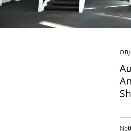
OBJ
Au
An
S
Net