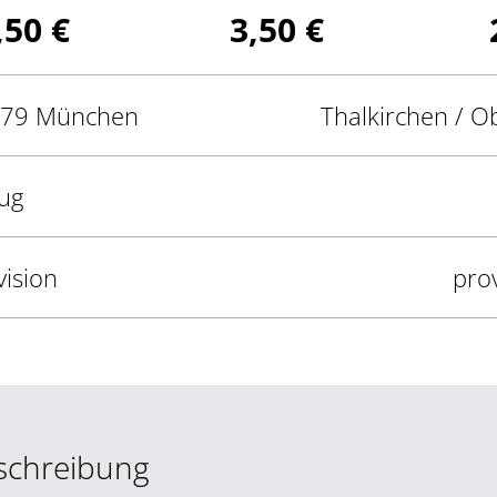
,50 €
3,50 €
79 München
Thalkirchen / O
ug
vision
prov
schreibung