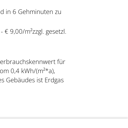
ind in 6 Gehminuten zu
- € 9,00/m²zzgl. gesetzl.
 Verbrauchskennwert für
rom 0,4 kWh/(m²*a),
es Gebäudes ist Erdgas