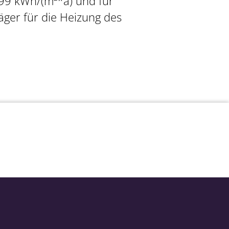
99 kWh/(m²*a) und für
äger für die Heizung des