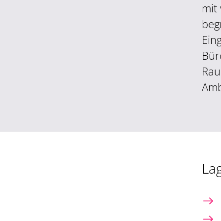
mit
beg
Ein
Bür
Rau
Amb
La