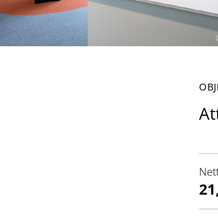
OBJ
At
Net
21