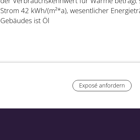
der Verbrauchskennwert für Wärme beträgt 
Strom 42 kWh/(m²*a), wesentlicher Energietr
Gebäudes ist Öl
Exposé anfordern
jekt: 11001
posé anfordern