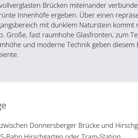
 vollverglasten Brücken miteinander verbunden
rünte Innenhöfe ergeben. Über einen repräse
gangsbereich mit dunklem Naturstein kommt
o. Große, fast raumhohe Glasfronten, zum Tei
mhöhe und moderne Technik geben diesem Bü
iente.
ge
zwischen Donnersberger Brücke und Hirschg
S-Bahn Hirschgarten oder Tram-Station