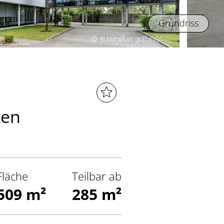
Grundriss
ten
Fläche
Teilbar ab
509 m²
285 m²