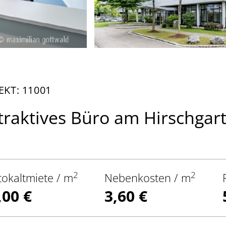
EKT: 11001
traktives Büro am Hirschgar
2
2
tokaltmiete / m
Nebenkosten / m
,00 €
3,60 €