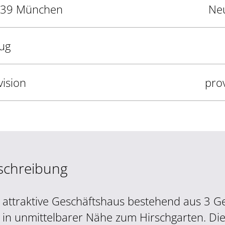
39 München
Ne
ug
vision
prov
schreibung
 attraktive Geschäftshaus bestehend aus 3 G
h in unmittelbarer Nähe zum Hirschgarten. Di